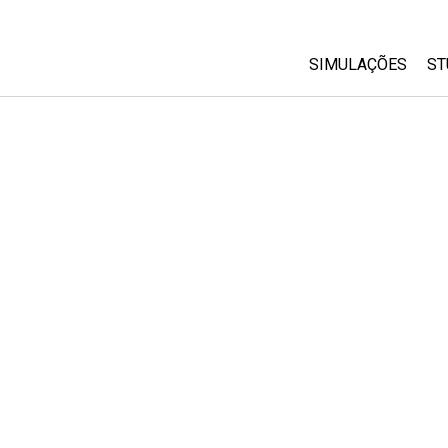
SIMULAÇÕES
ST
All Sims
Física
Matemática
Química
Ciências da Terra
Biologia
Simulações Trad
Customizable Si