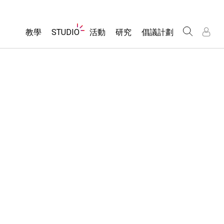
Website
教學
STUDIO
活動
研究
倡議計劃
Navigation
About Studio
所有模擬教材
瀏覽活動
包容性輔助設計
/
/
Customizable Sims
分享您的活動
PhET 全球社群
物理
Start a Free Trial
Activity Contribution Guidelines
Data Fluency
數學
Purchase a License
Virtual Workshops
DEIB in STEM Ed
化學
Professional Learning with PhET
SceneryStack OSE
地球科學
Teaching with PhET
Impact Report
生物
翻譯教學主題
Customizable Sims