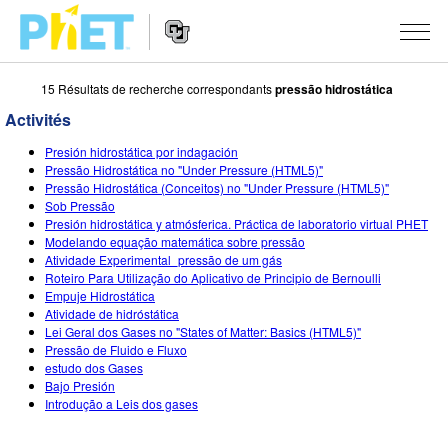
15 Résultats de recherche correspondants
pressão hidrostática
Rechercher
sur
Activités
le
Website
site
SIMULATIONS
Presión hidrostática por indagación
Navigation
PhET
Pressão Hidrostática no "Under Pressure (HTML5)"
Toutes les simulations
Pressão Hidrostática (Conceitos) no "Under Pressure (HTML5)"
STUDIO
Sob Pressão
Presión hidrostática y atmósferica. Práctica de laboratorio virtual PHET
Physique
About Studio
ENSEIGNEMENT
Modelando equação matemática sobre pressão
Atividade Experimental_pressão de um gás
Maths
Customizable Sims
Parcourir les activités
RECHERCHE
Roteiro Para Utilização do Aplicativo de Principio de Bernoulli
Empuje Hidrostática
Chimie
Start a Free Trial
Partager vos activités
INITIATIVES
Atividade de hidróstática
Lei Geral dos Gases no "States of Matter: Basics (HTML5)"
Sciences de la Terre
Purchase a License
Activity Contribution Guidelines
Design inclusif
S'IDENTIFIER / S'INSCRIRE
Pressão de Fluido e Fluxo
estudo dos Gases
Biologie
Ateliers virtuels
PhET mondial
Bajo Presión
Introdução a Leis dos gases
S'IDENTIFIER / S'INSCRIRE
Simulations traduites
Professional Learning with PhET
Data Fluency