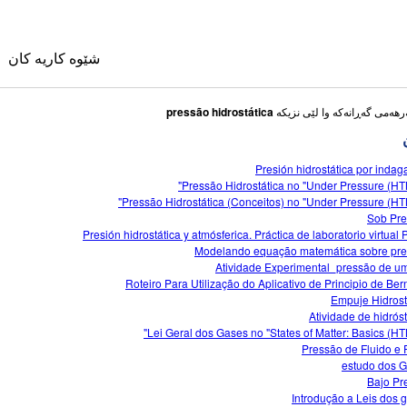
شێوه کاریه کان
pressão hidrostática
Presión hidrostática por indag
Pressão Hidrostática no "Under Pressure (HT
Pressão Hidrostática (Conceitos) no "Under Pressure (HT
Sob Pr
زا
Presión hidrostática y atmósferica. Práctica de laboratorio virtual
Modelando equação matemática sobre pr
Atividade Experimental_pressão de u
شێوه کاریه کان
Roteiro Para Utilização do Aplicativo de Principio de Bern
Empuje Hidrost
ble Sims
Atividade de hidróst
Lei Geral dos Gases no "States of Matter: Basics (HT
Pressão de Fluido e 
estudo dos 
Bajo Pr
Introdução a Leis dos 