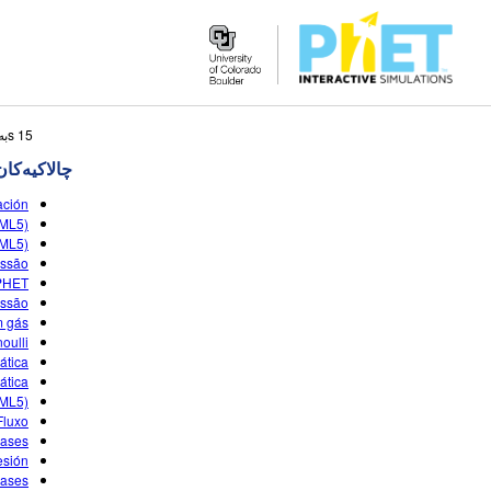
Search
15 sبه‌رهه‌می گه‌ڕانه‌که‌ وا لێی نزیکه
the
چالاکیه‌کان
PhET
Website
ación
ML5)"
ML5)"
essão
 PHET
essão
m gás
oulli
ática
ática
ML5)"
Fluxo
Gases
esión
gases