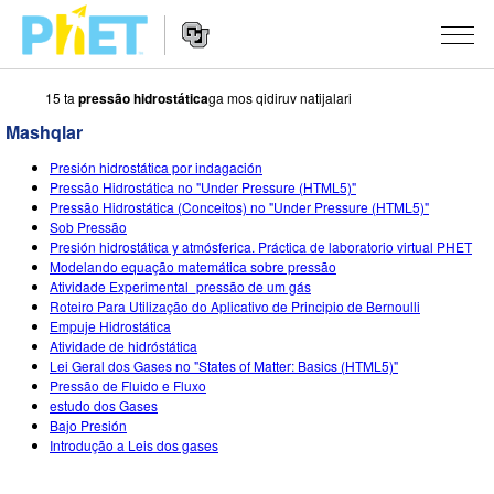
15 ta
pressão hidrostática
ga mos qidiruv natijalari
PhET
veb-
Mashqlar
saytini
Veb-
qidirish
SIMULYATSIYALAR
Presión hidrostática por indagación
sayt
Pressão Hidrostática no "Under Pressure (HTML5)"
Navigatsiyasi
Barcha Simulyatsiyalar
Pressão Hidrostática (Conceitos) no "Under Pressure (HTML5)"
STUDIO
Sob Pressão
Presión hidrostática y atmósferica. Práctica de laboratorio virtual PHET
Fizika
About Studio
O‘QITISH
Modelando equação matemática sobre pressão
Atividade Experimental_pressão de um gás
Matematika
Customizable Sims
Mashqlarni ko‘rish
TADQIQOT
Roteiro Para Utilização do Aplicativo de Principio de Bernoulli
Empuje Hidrostática
Kimyo
Start a Free Trial
Mashqlarni Ulashish
TASHABBUSLAR
Atividade de hidróstática
Lei Geral dos Gases no "States of Matter: Basics (HTML5)"
Yer Ilmi
Purchase a License
Activity Contribution Guidelines
Inklyuziv Dizayn
KIRISH / RO‘YXATDAN O‘TISH
Pressão de Fluido e Fluxo
estudo dos Gases
Biologiya
Virtual Seminarlar
PhET Global
Bajo Presión
Introdução a Leis dos gases
KIRISH / RO‘YXATDAN O‘TISH
Tarjima Qilingan Simulyatsiyalar
Professional Learning with PhET
Data Fluency