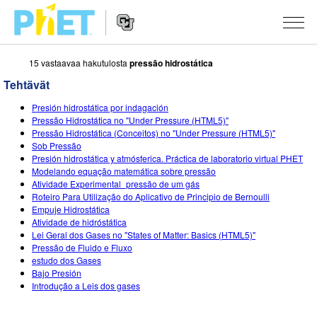
15 vastaavaa hakutulosta
pressão hidrostática
Search
the
Tehtävät
PhET
Website
Website
SIMULAATIOT
Presión hidrostática por indagación
Navigation
Pressão Hidrostática no "Under Pressure (HTML5)"
All Sims
Pressão Hidrostática (Conceitos) no "Under Pressure (HTML5)"
STUDIO
Sob Pressão
Presión hidrostática y atmósferica. Práctica de laboratorio virtual PHET
Fysiikka
About Studio
TEACHING
Modelando equação matemática sobre pressão
Atividade Experimental_pressão de um gás
Matematiikka
Customizable Sims
Selaa tehtäviä
TUTKIMUS
Roteiro Para Utilização do Aplicativo de Principio de Bernoulli
Empuje Hidrostática
Kemia
Start a Free Trial
Contribute an Activity
INITIATIVES
Atividade de hidróstática
Lei Geral dos Gases no "States of Matter: Basics (HTML5)"
Maantiede
Purchase a License
Activity Contribution Guidelines
Inclusive Design
KIRJAUDU SISÄÄN / REKISTERÖIDY
Pressão de Fluido e Fluxo
estudo dos Gases
Biologia
Virtual Workshops
PhET Global
Bajo Presión
Introdução a Leis dos gases
KIRJAUDU SISÄÄN / REKISTERÖIDY
Käännetyt simulaatiot
Professional Learning with PhET
Data Fluency