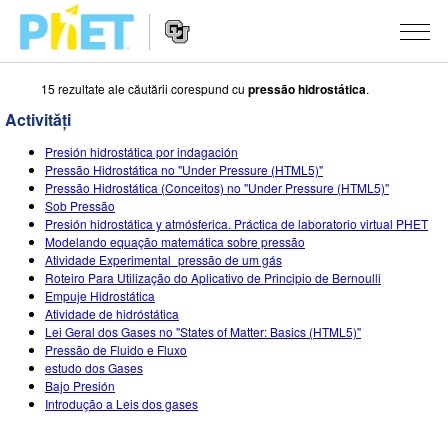
15 rezultate ale căutării corespund cu
pressão hidrostática
.
Căutați
pe
Activități
site-
Navigarea
ul
SIMULĂRI
Presión hidrostática por indagación
principală
PhET
Pressão Hidrostática no "Under Pressure (HTML5)"
a
Toate simulările
Pressão Hidrostática (Conceitos) no "Under Pressure (HTML5)"
STUDIO
website-
Sob Pressão
ului
Presión hidrostática y atmósferica. Práctica de laboratorio virtual PHET
Fizică
About Studio
DESPRE PREDARE
Modelando equação matemática sobre pressão
Atividade Experimental_pressão de um gás
Matematică și Statistică
Customizable Sims
Activități
CERCETARE
Roteiro Para Utilização do Aplicativo de Principio de Bernoulli
Empuje Hidrostática
Chimie
Start a Free Trial
Contribuiți cu o activitate
INIȚIATIVE
Atividade de hidróstática
Lei Geral dos Gases no "States of Matter: Basics (HTML5)"
Științele Pământului și ale Spațiului
Purchase a License
Ghid privind contribuția la activități
Design incluziv
AUTENTIFICARE / ÎNREGISTRARE
Pressão de Fluido e Fluxo
estudo dos Gases
Biologie
Workshopuri virtuale
PhET Global
Bajo Presión
Introdução a Leis dos gases
AUTENTIFICARE / ÎNREGISTRARE
Simulări traduse
Professional Learning with PhET
Data Fluency