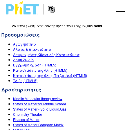
26 αποτελέσματα αναζήτησης που ταιριάζουν
solid
Αναζήτηση
στον
Προσομοιώσεις
Ιστότοπο
Website
του
ΠΡΟΣΟΜΟΙΏΣΕΙΣ
Αγωγιμότητα
Navigation
PhET
Άλατα & Διαλυτότητα
All Sims
Δεσμευμένες Κβαντικές Καταστάσεις
STUDIO
Δομή Ζωνών
Έγχρωμη όραση (HTML5)
Φυσική
About Studio
ΔΙΔΑΣΚΑΛΊΑ
Καταστάσεις της ύλης (HTML5)
Καταστάσεις της ύλης: Τα βασικά (HTML5)
Μαθηματικά
Customizable Sims
Περιήγηση στις δραστηριότητες
ΈΡΕΥΝΑ
Τριβή (HTML5)
Χημεία
Start a Free Trial
Διαμοιράστε τις δραστηριότητές σας
Δραστηριότητες
INITIATIVES
Επιστήμη της γης
Purchase a License
Kinetic Molecular theory review
Activity Contribution Guidelines
Inclusive Design
ΣΎΝΔΕΣΗ / ΕΓΓΡΑΦΉ
States of Matter for Middle School
Βιολογία
States of Matter - Solid,Liquid,Gas
Virtual Workshops
PhET Global
Chemistry Theater
ΣΎΝΔΕΣΗ / ΕΓΓΡΑΦΉ
Phases of Matter
Μεταφρασμένες προσομοιώσεις
Professional Learning with PhET
Data Fluency
States of Matter Compare Matrix
States Lab