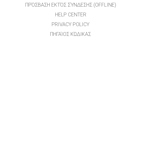
ΠΡΌΣΒΑΣΗ ΕΚΤΌΣ ΣΎΝΔΕΣΗΣ (OFFLINE)
HELP CENTER
PRIVACY POLICY
ΠΗΓΑΊΟΣ ΚΏΔΙΚΑΣ
ΑΔΕΙΟΔΌΤΗΣΗ
ΓΙΑ ΜΕΤΑΦΡΑΣΤΈΣ
ΕΠΙΚΟΙΝΩΝΊΑ
Η μετάφραση του ιστότοπου στην ελληνική γλώσσα έγινε από τους
εκπαιδευτικούς: Γιάννη Κασκαμανίδη, Βαγγέλη Κολτσάκη, Ιωάννη Λεύκο και Κωστή
Χαλκιαδάκη
GET APPS FOR SCHOOLS