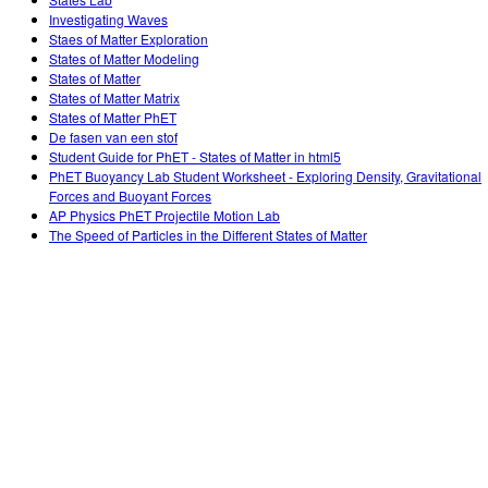
Customizable Sims
Teaching with PhET
DEIB in STEM Ed
Investigating Waves
Staes of Matter Exploration
SceneryStack OSE
States of Matter Modeling
States of Matter
Impact Report
States of Matter Matrix
States of Matter PhET
De fasen van een stof
Student Guide for PhET - States of Matter in html5
PhET Buoyancy Lab Student Worksheet - Exploring Density, Gravitational
Forces and Buoyant Forces
AP Physics PhET Projectile Motion Lab
The Speed of Particles in the Different States of Matter