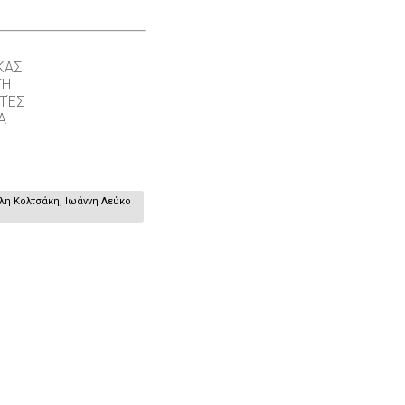
ΚΑΣ
ΣΗ
ΤΈΣ
Α
έλη Κολτσάκη, Ιωάννη Λεύκο