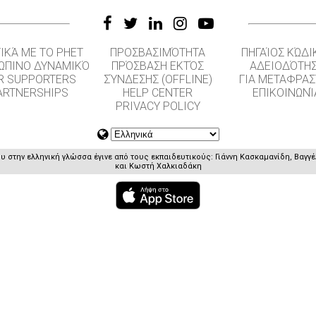
ΙΚΆ ΜΕ ΤΟ PHET
ΠΡΟΣΒΑΣΙΜΌΤΗΤΑ
ΠΗΓΑΊΟΣ ΚΏΔΙ
ΏΠΙΝΟ ΔΥΝΑΜΙΚΌ
ΠΡΌΣΒΑΣΗ ΕΚΤΌΣ
ΑΔΕΙΟΔΌΤΗ
R SUPPORTERS
ΣΎΝΔΕΣΗΣ (OFFLINE)
ΓΙΑ ΜΕΤΑΦΡΑΣ
ARTNERSHIPS
HELP CENTER
ΕΠΙΚΟΙΝΩΝΊ
PRIVACY POLICY
 στην ελληνική γλώσσα έγινε από τους εκπαιδευτικούς: Γιάννη Κασκαμανίδη, Βαγγ
και Κωστή Χαλκιαδάκη
GET APPS FOR SCHOOLS