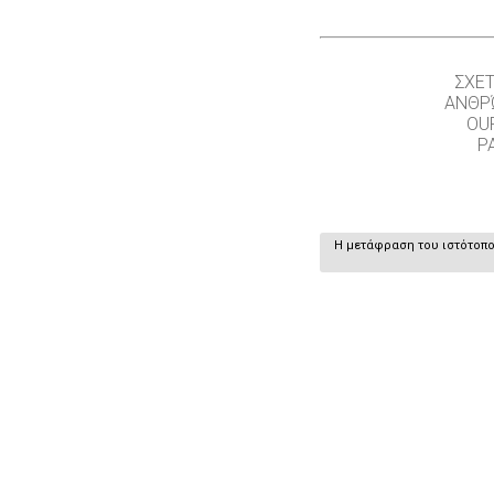
ΣΧΕΤ
ΑΝΘΡ
OU
P
Η μετάφραση του ιστότοπου