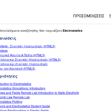
ΠΡΟΣΟΜΟΙΏΣΕΙΣ
All Sims
ποτελέσματα αναζήτησης που ταιριάζουν
Electrostatics
οιώσεις
Φυσική
oltage - Στατικός ηλεκτρισμός (HTML5)
Μαθηματικά
oltage
Χημεία
τρικά Φορτία & Πεδία (HTML5)
λόνια και Στατικός Ηλεκτρισμός (HTML5)
Επιστήμη της γης
λόνια και στατικός ηλεκτρισμός
Βιολογία
ος του Κουλόμπ (HTML5)
ριότητες
Μεταφρασμένες π
Customizable Sims
duction to Electrostatics
trostatics Simulations: Introductory
ges and Fields Remote Lab Introduction to Static Electricity
lomb Law Remote Lab
rostatics Plotting
oons and Electrostatics Student Guide
hical Relationships in Electric Fields