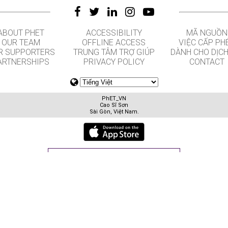
ABOUT PHET
ACCESSIBILITY
MÃ NGUỒN
OUR TEAM
OFFLINE ACCESS
VIỆC CẤP PH
R SUPPORTERS
TRUNG TÂM TRỢ GIÚP
DÀNH CHO DỊCH
ARTNERSHIPS
PRIVACY POLICY
CONTACT
PhET_VN
Cao Sĩ Sơn
Sài Gòn, Việt Nam.
GET APPS FOR SCHOOLS