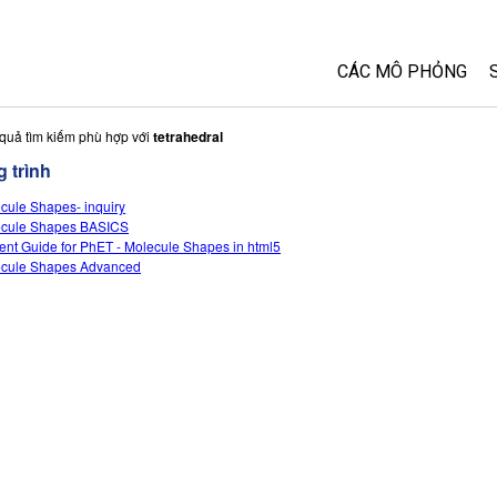
CÁC MÔ PHỎNG
Tất cả các Sim
 quả tìm kiếm phù hợp với
tetrahedral
 trình
Vật lý
cule Shapes- inquiry
Toán và Thống kê
cule Shapes BASICS
Hoá học
ent Guide for PhET - Molecule Shapes in html5
cule Shapes Advanced
Trái đất và Không 
Sinh học
Các Mô phỏng đã 
Customizable Sim