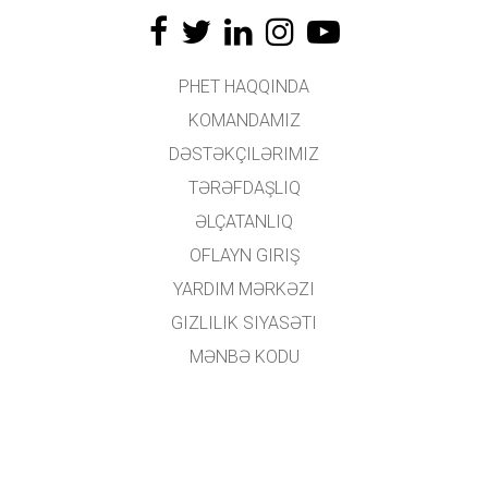
PHET HAQQINDA
KOMANDAMIZ
DƏSTƏKÇILƏRIMIZ
TƏRƏFDAŞLIQ
ƏLÇATANLIQ
OFLAYN GIRIŞ
YARDIM MƏRKƏZI
GIZLILIK SIYASƏTI
MƏNBƏ KODU
LISENZIYALAŞDIRMA
TƏRCÜMƏÇILƏR ÜÇÜN
ƏLAQƏ