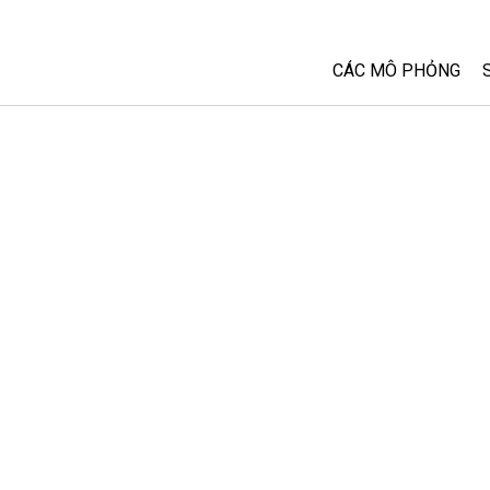
CÁC MÔ PHỎNG
Tất cả các Sim
Vật lý
Toán và Thống kê
Hoá học
Trái đất và Không 
Sinh học
Các Mô phỏng đã 
Customizable Sim