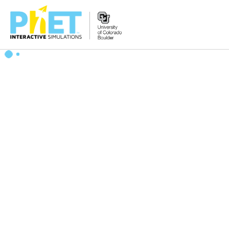
Tìm
trên
Website
PhET