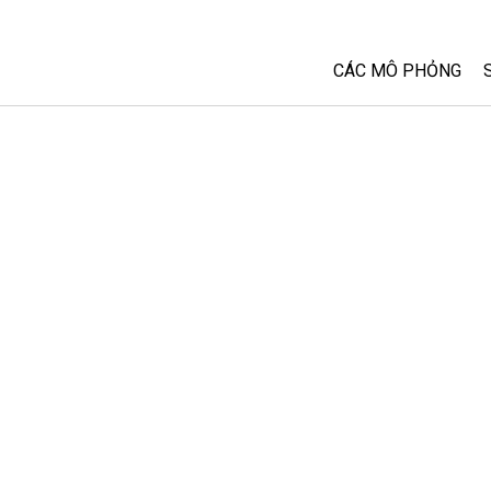
CÁC MÔ PHỎNG
Tất cả các Sim
Vật lý
Toán và Thống kê
Hoá học
Trái đất và Không 
Sinh học
Các Mô phỏng đã 
Customizable Sim