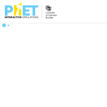
Tìm
trên
Website
PhET