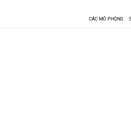
CÁC MÔ PHỎNG
Tất cả các Sim
Vật lý
Toán và Thống kê
Hoá học
Trái đất và Không 
Sinh học
Các Mô phỏng đã 
Customizable Sim