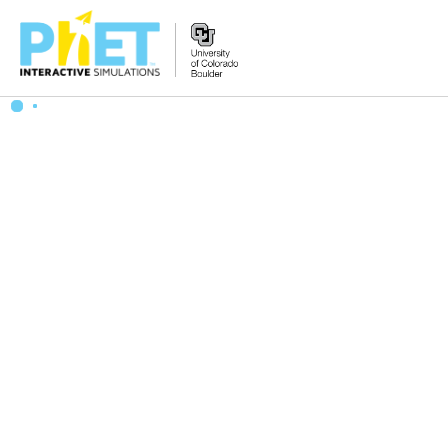
Tìm
trên
Website
PhET