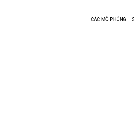
CÁC MÔ PHỎNG
Tất cả các Sim
Vật lý
Toán và Thống kê
Hoá học
Trái đất và Không 
Sinh học
Các Mô phỏng đã 
Customizable Sim