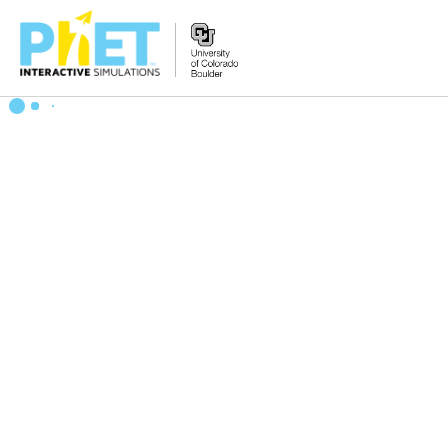
Tìm
trên
Website
PhET