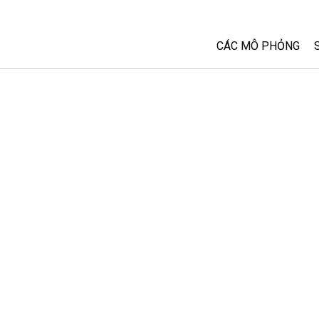
CÁC MÔ PHỎNG
Tất cả các Sim
Vật lý
Toán và Thống kê
Hoá học
Trái đất và Không 
Sinh học
Các Mô phỏng đã 
Customizable Sim