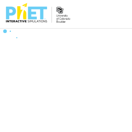
Tìm
trên
Website
PhET