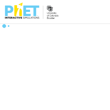
Tìm
trên
Website
PhET