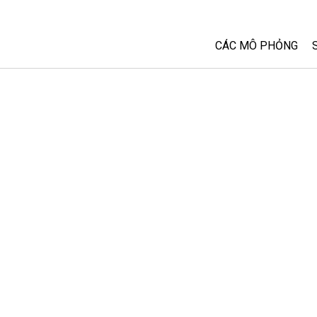
CÁC MÔ PHỎNG
Tất cả các Sim
Vật lý
Toán và Thống kê
Hoá học
Trái đất và Không 
Sinh học
Các Mô phỏng đã 
Customizable Sim