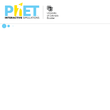
Tìm
trên
Website
PhET