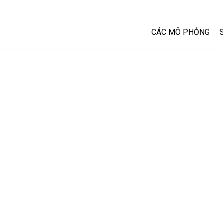
CÁC MÔ PHỎNG
Tất cả các Sim
Vật lý
Toán và Thống kê
Hoá học
Trái đất và Không 
Sinh học
Các Mô phỏng đã 
Customizable Sim