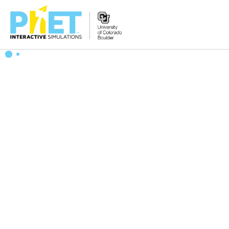
Tìm
trên
Website
PhET