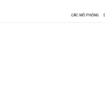
CÁC MÔ PHỎNG
Tất cả các Sim
Vật lý
Toán và Thống kê
Hoá học
Trái đất và Không 
Sinh học
Các Mô phỏng đã 
Customizable Sim