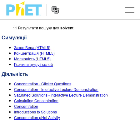
11 Результати пошуку для
solvent
Пошук
на
Симуляції
сайті
Website
PhET
СИМУЛЯЦІЇ
Закон Бера (HTML5)
Navigation
Концентрація (HTML5)
Всі симуляції
Молярність (HTML5)
STUDIO
Розчини цукру і солей
Фізика
About Studio
ВИКЛАДАННЯ
Діяльність
Математика
Customizable Sims
Знайди за класифікатором
ДОСЛІДЖЕННЯ
Concentration - Clicker Questions
Concentration - Interactive Lecture Demonstration
Хімія
Start a Free Trial
Поділіться своїми розробками
Saturated Solutions - Interactive Lecture Demonstration
ІНІЦІАТИВИ
Calculating Concentration
Вивчення Землі
Purchase a License
Concentration
Activity Contribution Guidelines
Інклюзія
УВІЙТИ / РЕЄСТРАІЦЯ
Introductions to Solutions
Біологія
Concentration pHet Activity
Virtual Workshops
PhET Global
УВІЙТИ / РЕЄСТРАІЦЯ
Перекладені симуляції
Professional Learning with PhET
Data Fluency