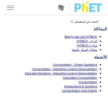
البحث عن استفسار: ١١
Search
the
المحاكاة
PhET
Websit
Website
تقنيات المحاكاة
Beer's Law Lab (HTML5)
Navigatio
التركيز (HTML5)
All Sims
مولارية (HTML5)
STUDIO
محاليل السكر والملح
الفيزياء
About Studio
TEACHING
الأنشطة
الرياضيات
Customizable Sims
تصفح
البحث
Concentration - Clicker Questions
Concentration - Interactive Lecture Demonstration
الكيمياء
Start a Free Trial
Contribute an Activity
Saturated Solutions - Interactive Lecture Demonstration
INITIATIVES
Calculating Concentration
علم الأرض
Purchase a License
Concentration
Activity Contribution Guidelines
Inclusive Design
تسجيل الدخول/ التسجيل
Introductions to Solutions
علم الأحياء
Concentration pHet Activity
Virtual Workshops
PhET Global
تسجيل الدخول/ التسجيل
تقنيات المحاكاة المترجمة
Professional Learning with PhET
Data Fluency