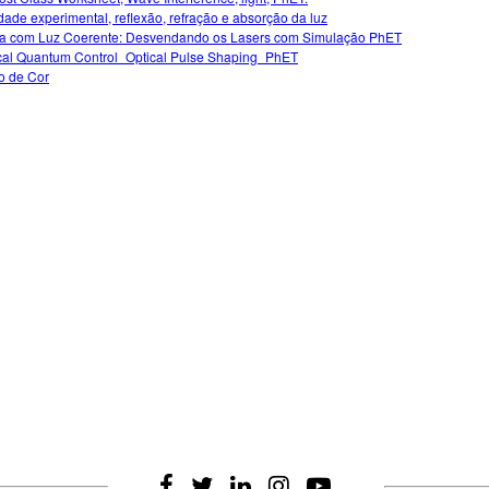
idade experimental, reflexão, refração e absorção da luz
ca com Luz Coerente: Desvendando os Lasers com Simulação PhET
cal Quantum Control_Optical Pulse Shaping_PhET
o de Cor