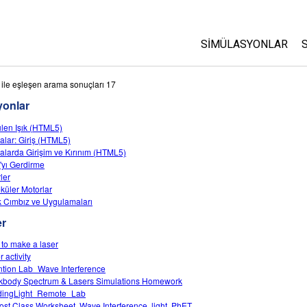
SIMÜLASYONLAR
Tüm Simülasyonlar
ile eşleşen arama sonuçları 17
yonlar
Fizik
len Işık (HTML5)
Matematik
alar: Giriş (HTML5)
Kimya
alarda Girişim ve Kırınım (HTML5)
yı Gerdirme
Yer Bilimleri
ler
Biyoloji
küler Motorlar
k Cımbız ve Uygulamaları
Çevrilmiş Simülasyo
er
Customizable Sims
to make a laser
 activity
ntion Lab_Wave Interference
kbody Spectrum & Lasers Simulations Homework
dingLight_Remote_Lab
ost Class Worksheet, Wave Interference, light, PhET.