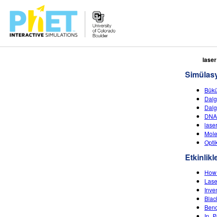
PhET
laser
Web
Simülas
Sitesinde
Ara
Bükü
Dalg
Dalg
DNA'
laser
Mole
Opti
Etkinlikl
How 
Laser
Inve
Blac
Ben
In_P