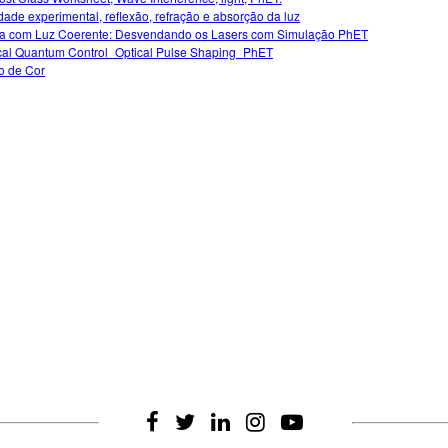
idade experimental, reflexão, refração e absorção da luz
ca com Luz Coerente: Desvendando os Lasers com Simulação PhET
cal Quantum Control_Optical Pulse Shaping_PhET
o de Cor