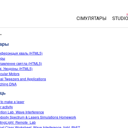
СІМУЛЯТАРЫ
STUDI
All Sims
About
r*
Cust
тары
Фізіка
Start 
рферэнцыя хваль (HTML5)
Матэматыка
еры
Purch
Хімія
ламленне святла (HTML5)
і. Уводзіны (HTML5)
Навукі аб Зямлі
cular Motors
Біялогія
cal Tweezers and Applications
tching DNA
Перакладзеныя сіму
сць
Customizable Sims
to make a laser
 activity
ntion Lab_Wave Interference
kbody Spectrum & Lasers Simulations Homework
dingLight_Remote_Lab
ost Class Worksheet, Wave Interference, light, PhET.