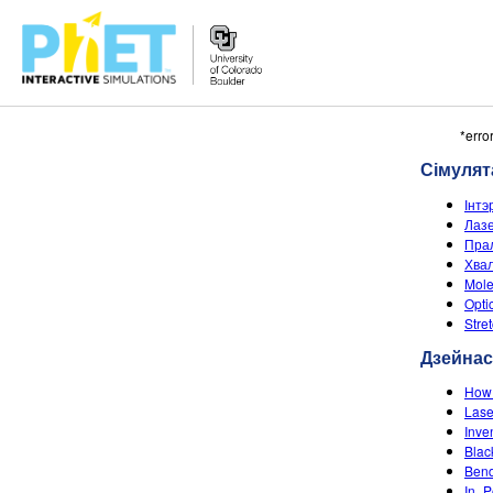
Пошук
*erro
PhET
Сімуля
сайта
Інтэ
Лаз
Пра
Хвал
Mole
Opti
Stre
Дзейна
How 
Laser
Inve
Blac
Ben
In_P