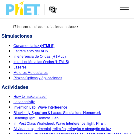
17 buscar resultados relacionados
laser
Busca
en
Simulaciones
la
Navegación
página
SIMULACIONES
Curvando la luz (HTML5)
del
Web
Estiramiento del ADN
sitio
de
Todas las simulaciones
Interferencia de Ondas (HTML5)
STUDIO
web
PhET
Introducción a las Ondas (HTML5)
Láseres
Física
About Studio
ENSEÑANZA
Motores Moleculares
Pinzas Ópticas y Aplicaciones
Matemáticas y Estadísticas
Customizable Sims
Actividades
INVESTIGACIONES
Actividades
Química
Comience una prueba gratuita
Contribuir con una actividad
INICIATIVAS
How to make a laser
La Tierra y el Espacio
Comprar una licencia
Laser activity
Activity Contribution Guidelines
Diseño inclusivo
INGRESAR / REGISTRARSE
Invention Lab_Wave Interference
Biología
Blackbody Spectrum & Lasers Simulations Homework
Talleres Virtuales
PhET Global
BendingLight_Remote_Lab
INGRESAR / REGISTRARSE
In_Post Class Worksheet, Wave Interference, light, PhET.
Simulaciones traducidas
Professional Learning with PhET
Data Fluency
Atividade experimental, reflexão, refração e absorção da luz
Física com Luz Coerente: Desvendando os Lasers com Simulação PhET