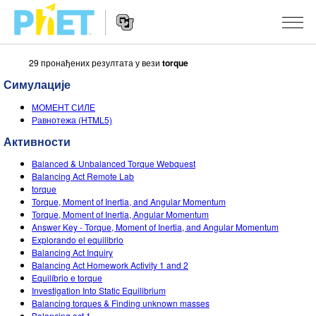
29 пронађених резултата у вези
torque
Претрага
PhET
Симулације
вебсајта
Website
СИМУЛАЦИЈЕ
МОМЕНТ СИЛЕ
Navigation
Равнотежа (HTML5)
Све симулације
STUDIO
Активности
Физика
About Studio
УЧЕЊЕ
Balanced & Unbalanced Torque Webquest
Balancing Act Remote Lab
Математика & Статистика
Customizable Sims
Претражи активности
ИСТРАЖИВАЊА
torque
Torque, Moment of Inertia, and Angular Momentum
Хемија
Start a Free Trial
Подели своје активности
Torque, Moment of Inertia, Angular Momentum
ИНИЦИЈАТИВЕ
Answer Key - Torque, Moment of Inertia, and Angular Momentum
Земља& Свемир
Purchase a License
Explorando el equilibrio
Activity Contribution Guidelines
Инклузивни дизајн
ПРИЈАВИТЕ СЕ / РЕГИСТРУЈТЕ СЕ
Balancing Act Inquiry
Биологија
Balancing Act Homework Activity 1 and 2
Виртуелне радионице
PhET Глобал
Equilíbrio e torque
ПРИЈАВИТЕ СЕ / РЕГИСТРУЈТЕ СЕ
Investigation Into Static Equilibrium
Преведене симулације
Professional Learning with PhET
Data Fluency
Balancing torques & Finding unknown masses
Balancing act 1