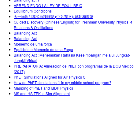
Customizable Sims
Teaching with PhET
DEIB in STEM Ed
APRENDIENDO LA LEY DE EQUILIBRIO
Equilibrium Conditions
SceneryStack OSE
大一物理引導式自我發現 (中文/英文): 轉動和振蕩
Guided Discovery (Chinese/English) for Freshman University Physics: 4.
Impact Report
Rotations & Oscillations
Balancing Act
Balancing Act
Momento de uma força
Equilíbrio e Momento de uma Força
Balancing Act : Menemukan Rahasia Keseimbangan melalui Jungkat-
Jungkit Virtual
PREPARATORIA: Alineación de PhET con programas de la DGB México
(2017)
PhET Simulations Aligned for AP Physics C
How do PhET simulations fit in my middle school program?
Mapping of PhET and IBDP Physics
MS and HS TEK to Sim Alignment