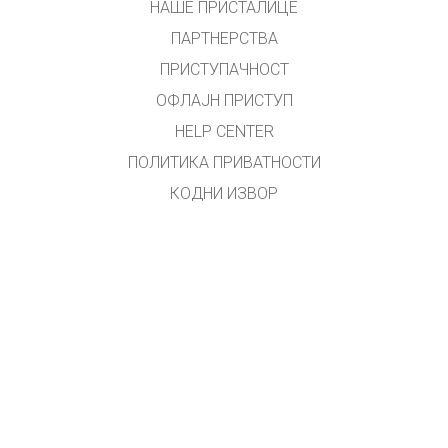
НАШЕ ПРИСТАЛИЦЕ
ПАРТНЕРСТВА
ПРИСТУПАЧНОСТ
ОФЛАЈН ПРИСТУП
HELP CENTER
ПОЛИТИКА ПРИВАТНОСТИ
КОДНИ ИЗВОР
ЛИЦЕНЦИРАЊЕ
ЗА ПРЕВОДИОЦЕ
КОНТАКТ
Превео и прилагодио Владан Ал. Младеновић
Примедбе на
vladan.al.m@gmail.com