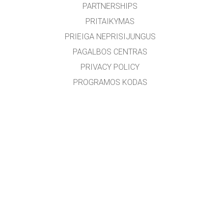
PARTNERSHIPS
PRITAIKYMAS
PRIEIGA NEPRISIJUNGUS
PAGALBOS CENTRAS
PRIVACY POLICY
PROGRAMOS KODAS
LICENCIJOS
VERTĖJAMS
SUSISIEKTI
Puslapį išvertė Vilniaus jėzuitų gimnazijos bendruomenės nariai.
GET APPS FOR SCHOOLS