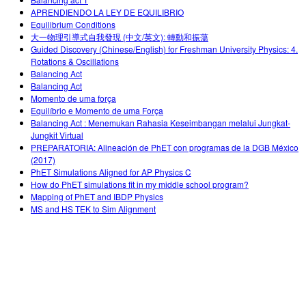
Customizable Sims
Teaching with PhET
DEIB in STEM Ed
APRENDIENDO LA LEY DE EQUILIBRIO
Equilibrium Conditions
SceneryStack OSE
大一物理引導式自我發現 (中文/英文): 轉動和振蕩
Guided Discovery (Chinese/English) for Freshman University Physics: 4.
Impact Report
Rotations & Oscillations
Balancing Act
Balancing Act
Momento de uma força
Equilíbrio e Momento de uma Força
Balancing Act : Menemukan Rahasia Keseimbangan melalui Jungkat-
Jungkit Virtual
PREPARATORIA: Alineación de PhET con programas de la DGB México
(2017)
PhET Simulations Aligned for AP Physics C
How do PhET simulations fit in my middle school program?
Mapping of PhET and IBDP Physics
MS and HS TEK to Sim Alignment