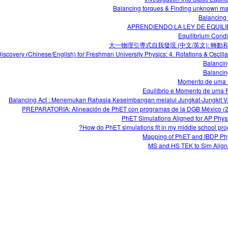
Balancing torques & Finding unknown m
Balancing 
APRENDIENDO LA LEY DE EQUILI
Equilibrium Condi
大一物理引導式自我發現 (中文/英文): 轉動
iscovery (Chinese/English) for Freshman University Physics: 4. Rotations & Oscilla
Balancin
Balancin
Momento de uma 
Equilíbrio e Momento de uma 
Balancing Act : Menemukan Rahasia Keseimbangan melalui Jungkat-Jungkit Vi
PREPARATORIA: Alineación de PhET con programas de la DGB México (
PhET Simulations Aligned for AP Phys
How do PhET simulations fit in my middle school pro
Mapping of PhET and IBDP Ph
MS and HS TEK to Sim Alig