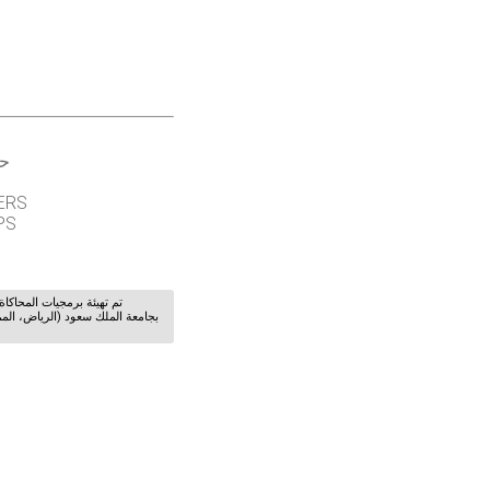
حو
ERS
PS
تم تهيئة برمجيات المحاكا
بجامعة الملك سعود (الرياض، الم