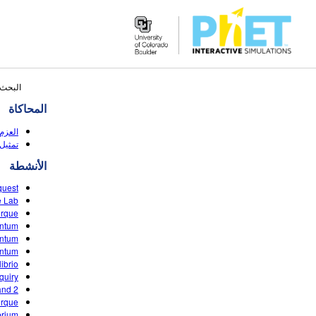
Search
البحث 
the
المحاكاة
PhET
Website
العزم
 (HTML5)
الأنشطة
quest
e Lab
orque
entum
entum
entum
ibrio
quiry
and 2
orque
ibrium