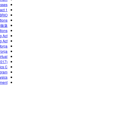
asses
act 1
BRIO
tions
和振蕩
tions
g Act
g Act
força
Força
rtual
2017)
ics C
gram?
ysics
nment