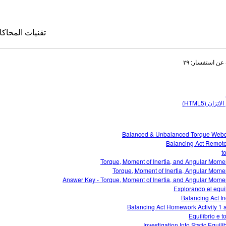
تقنيات المحاكا
عن استفسار: ٢٩
تمثيل الاتزان
Balanced & Unbalanced Torque Web
Balancing Act Remot
t
تقنيات المحا
Torque, Moment of Inertia, and Angular Mom
le Sims
Torque, Moment of Inertia, Angular Mom
Answer Key - Torque, Moment of Inertia, and Angular Mom
Explorando el equil
Balancing Act In
Balancing Act Homework Activity 1 
Equilíbrio e t
Investigation Into Static Equil