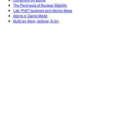
Customizable Sims
Teaching with PhET
DEIB in STEM Ed
The Peninsula of Nuclear Stability
Lab: PhET Isotopes and Atomic Mass
SceneryStack OSE
Atoms 4: Game Mode
Build an Atom, Isotope, & Ion
Impact Report