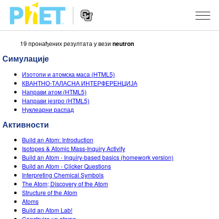
19 пронађених резултата у вези
neutron
Претрага
PhET
Симулације
вебсајта
Website
СИМУЛАЦИЈЕ
Изотопи и атомска маса (HTML5)
Navigation
КВАНТНО-ТАЛАСНА ИНТЕРФЕРЕНЦИЈА
Све симулације
Направи атом (HTML5)
STUDIO
Направи језгро (HTML5)
Нуклеарни распад
Физика
About Studio
УЧЕЊЕ
Активности
Математика & Статистика
Customizable Sims
Претражи активности
ИСТРАЖИВАЊА
Build an Atom: Introduction
Хемија
Start a Free Trial
Подели своје активности
Isotopes & Atomic Mass-Inquiry Activity
ИНИЦИЈАТИВЕ
Build an Atom - Inquiry-based basics (homework version)
Земља& Свемир
Purchase a License
Build an Atom - Clicker Questions
Activity Contribution Guidelines
Инклузивни дизајн
ПРИЈАВИТЕ СЕ / РЕГИСТРУЈТЕ СЕ
Interpreting Chemical Symbols
Биологија
The Atom; Discovery of the Atom
Виртуелне радионице
PhET Глобал
Structure of the Atom
ПРИЈАВИТЕ СЕ / РЕГИСТРУЈТЕ СЕ
Atoms
Преведене симулације
Professional Learning with PhET
Data Fluency
Build an Atom Lab!
Construire un atome