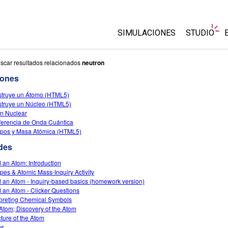
SIMULACIONES
STUDIO
Todas las Simulaciones
About Stu
scar resultados relacionados
neutron
Customiz
iones
Física
Comienza 
truye un Átomo (HTML5)
Matemáticas y Estadísticas
truye un Núcleo (HTML5)
Comprar u
Química
ón Nuclear
rferencia de Onda Cuántica
Tierra y Espacio
opos y Masa Atómica (HTML5)
Biología
des
Simulaciones Traducidas
d an Atom: Introduction
Customizable Sims
opes & Atomic Mass-Inquiry Activity
d an Atom - Inquiry-based basics (homework version)
d an Atom - Clicker Questions
rpreting Chemical Symbols
Atom; Discovery of the Atom
cture of the Atom
ms