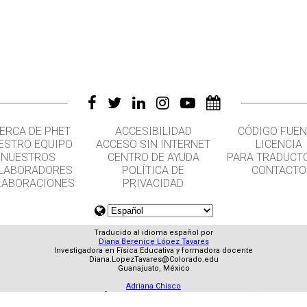
ERCA DE PHET
ACCESIBILIDAD
CÓDIGO FUEN
ESTRO EQUIPO
ACCESO SIN INTERNET
LICENCIA
NUESTROS
CENTRO DE AYUDA
PARA TRADUCT
LABORADORES
POLÍTICA DE
CONTACTO
LABORACIONES
PRIVACIDAD
Traducido al idioma español por
Diana Berenice López Tavares
Investigadora en Física Educativa y formadora docente
Diana.LopezTavares@Colorado.edu
Guanajuato, México
Adriana Chisco
Traductora Profesional - Universitat Rovira i Virgili, España
Bogotá, Colombia