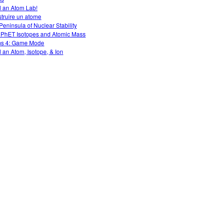
d an Atom Lab!
truire un atome
Peninsula of Nuclear Stability
 PhET Isotopes and Atomic Mass
s 4: Game Mode
d an Atom, Isotope, & Ion