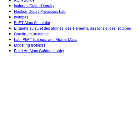
Customizable Sims
Teaching with PhET
DEIB in STEM Ed
Isotopes Guided Inquiry
Nuclear Decay Processes Lab
SceneryStack OSE
Isotopes
PhET Atom Simulator
Impact Report
Enquête au sujet des atomes, des éléments, des ions et des isotopes
Construire un atome
Lab: PhET Isotopes and Atomic Mass
Modeling Isotopes
Build An Atom Guided Inquiry