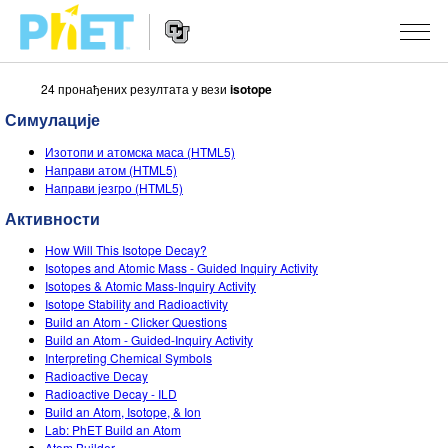
24 пронађених резултата у вези
isotope
Претрага
PhET
Симулације
вебсајта
Website
СИМУЛАЦИЈЕ
Изотопи и атомска маса (HTML5)
Navigation
Направи атом (HTML5)
Све симулације
Направи језгро (HTML5)
STUDIO
Активности
Физика
About Studio
УЧЕЊЕ
How Will This Isotope Decay?
Математика & Статистика
Customizable Sims
Претражи активности
ИСТРАЖИВАЊА
Isotopes and Atomic Mass - Guided Inquiry Activity
Isotopes & Atomic Mass-Inquiry Activity
Хемија
Start a Free Trial
Подели своје активности
Isotope Stability and Radioactivity
ИНИЦИЈАТИВЕ
Build an Atom - Clicker Questions
Земља& Свемир
Purchase a License
Build an Atom - Guided-Inquiry Activity
Activity Contribution Guidelines
Инклузивни дизајн
ПРИЈАВИТЕ СЕ / РЕГИСТРУЈТЕ СЕ
Interpreting Chemical Symbols
Биологија
Radioactive Decay
Виртуелне радионице
PhET Глобал
Radioactive Decay - ILD
ПРИЈАВИТЕ СЕ / РЕГИСТРУЈТЕ СЕ
Build an Atom, Isotope, & Ion
Преведене симулације
Professional Learning with PhET
Data Fluency
Lab: PhET Build an Atom
Atom Builder