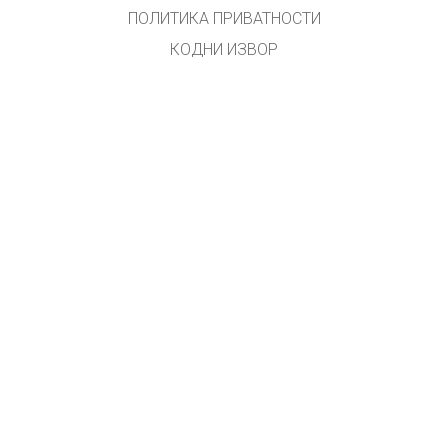
ПОЛИТИКА ПРИВАТНОСТИ
КОДНИ ИЗВОР
ЛИЦЕНЦИРАЊЕ
ЗА ПРЕВОДИОЦЕ
КОНТАКТ
Превео и прилагодио Владан Ал. Младеновић
Примедбе на
vladan.al.m@gmail.com
GET APPS FOR SCHOOLS