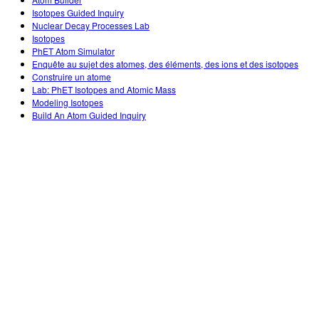
Customizable Sims
Teaching with PhET
STEM એડમાં DEIB
Isotopes Guided Inquiry
Nuclear Decay Processes Lab
SceneryStack OSE
Isotopes
PhET Atom Simulator
Impact Report
Enquête au sujet des atomes, des éléments, des ions et des isotopes
Construire un atome
Lab: PhET Isotopes and Atomic Mass
Modeling Isotopes
Build An Atom Guided Inquiry