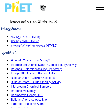
isotope
સાથે મેળ ખાતા 24 શોધ પરિણામો
PhET
વેબસાઇટ
સિમ્યુલેશન્સ
શોધો
Website
સિમ્યુલેશન્સ
પરમાણુ બનાવો (HTML5)
Navigation
પરમાણુ રચના (HTML5)
બધા સિમ્સ
સમસ્થાનિકો અને પરમાણુભાર (HTML5)
STUDIO
પ્રવૃતિઓ
ભૌતિકવિજ્ઞાન
About Studio
ભણાવવું
How Will This Isotope Decay?
ગણિત
Customizable Sims
એક્ટિવિટીઝ બ્રાઉઝ કરો
સંશોધન
Isotopes and Atomic Mass - Guided Inquiry Activity
Isotopes & Atomic Mass-Inquiry Activity
રસાયણવિજ્ઞાન
Start a Free Trial
તમારી એક્ટિવિટીઝ શેર કરો
Isotope Stability and Radioactivity
પહેલ
Build an Atom - Clicker Questions
અર્થ સાયન્સ
Purchase a License
Build an Atom - Guided-Inquiry Activity
Activity Contribution Guidelines
ઇંકલુઝિવ ડિઝાઇન
સાઇન ઇન કરો / નોંધણી કરો
Interpreting Chemical Symbols
બાયોલોજી
Radioactive Decay
વર્ચ્યુઅલ વર્કશોપ્સ
PhET ગ્લોબલ
Radioactive Decay - ILD
સાઇન ઇન કરો / નોંધણી કરો
Build an Atom, Isotope, & Ion
ભાષાંતરીત સિમ્સ
Professional Learning with PhET
Data Fluency
Lab: PhET Build an Atom
Atom Builder