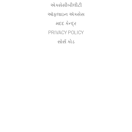
એક્સેસીબીલીટી
ઑફલાઇન ઍક્સેસ
મદદ કેન્દ્ર
PRIVACY POLICY
સોર્સ કોડ
લાયસન્સિંગ
ટ્રાન્સલેટર્સ માટે
સંપર્ક
Utsav Yagnik,
Assistant Professor,
Department of Electrical Engineering,
Aditya Silver Oak Institute of Technology,
Silver Oak University,
Ahmedabad.
&
Vishwa Raval
AP Patel Arts & Commerce College,
Ahmedabad.