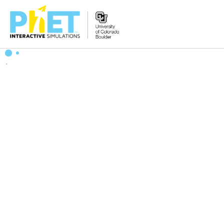
PhET
વેબસાઇટ
શોધો