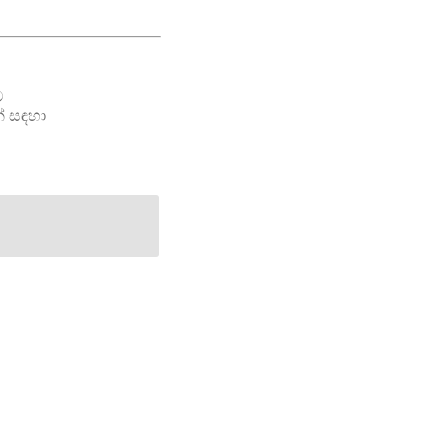
ම
් සඳහා