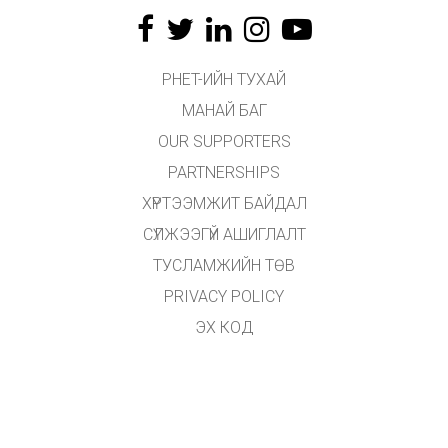
PHET-ИЙН ТУХАЙ
МАНАЙ БАГ
OUR SUPPORTERS
PARTNERSHIPS
ХҮРТЭЭМЖИТ БАЙДАЛ
СҮЛЖЭЭГҮЙ АШИГЛАЛТ
ТУСЛАМЖИЙН ТӨВ
PRIVACY POLICY
ЭХ КОД
ӨМЧЛӨХ
ОРЧУУЛАГЧДАД
ХОЛБОГДОХ