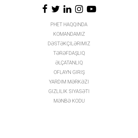
PHET HAQQINDA
KOMANDAMIZ
DƏSTƏKÇILƏRIMIZ
TƏRƏFDAŞLIQ
ƏLÇATANLIQ
OFLAYN GIRIŞ
YARDIM MƏRKƏZI
GIZLILIK SIYASƏTI
MƏNBƏ KODU
LISENZIYALAŞDIRMA
TƏRCÜMƏÇILƏR ÜÇÜN
ƏLAQƏ