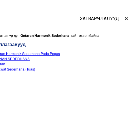
ЗАГВАРЧЛАЛУУД
S
All Sims
йлтын үр дүн
Getaran Harmonik Sederhana
-тай тохирч байна
ллагаанууд
Физик
ran Harmonik Sederhana Pada Pegas
Математик
NAN SEDERHANA
Хими
ran
wat Sederhana (Tuas)
Газар зүй
Биологи
Орчуулсан загвар
Customizable Sims