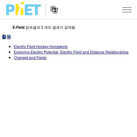
E-Field
검색결과 3 개의 결과가 검색됨
PhET
웹
활동
사
웹
시뮬레이션
이
Electric Field Hockey Homework
사
Exploring Electric Potential, Electric Field and Distance Relationships
트
이
Charges and Fields
모든 심(Sims)
STUDIO
검
트
색
탐
About Studio
수업
물리학
색
Customizable Sims
수학 및 통계학
활동 검색
연구
Start a Free Trial
화학
당신의 활동을 공유하세요.
시도/주도권
Purchase a License
지구 및 우주
활동 기여 지침
포용적 디자인
로그인/등록
생물학
가상 워크숍
PhET 글로벌
로그인/등록
번역된 시뮬레이션
Professional Learning with PhET
Data Fluency