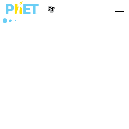
PhET
웹
사
웹
시뮬레이션
이
사
트
이
모든 심(Sims)
STUDIO
검
트
색
탐
About Studio
수업
물리학
색
Customizable Sims
수학 및 통계학
활동 검색
연구
Start a Free Trial
화학
당신의 활동을 공유하세요.
시도/주도권
Purchase a License
지구 및 우주
활동 기여 지침
포용적 디자인
로그인/등록
생물학
가상 워크숍
PhET 글로벌
로그인/등록
번역된 시뮬레이션
Professional Learning with PhET
Data Fluency