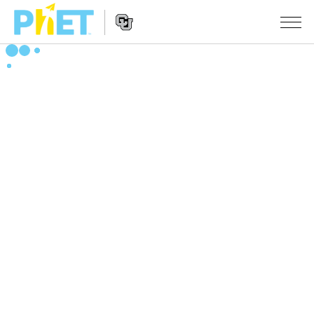
PhET
웹
사
웹
시뮬레이션
이
사
트
이
모든 심(Sims)
STUDIO
검
트
색
탐
About Studio
수업
물리학
색
Customizable Sims
수학 및 통계학
활동 검색
연구
Start a Free Trial
화학
당신의 활동을 공유하세요.
시도/주도권
Purchase a License
지구 및 우주
활동 기여 지침
포용적 디자인
로그인/등록
생물학
가상 워크숍
PhET 글로벌
로그인/등록
번역된 시뮬레이션
Professional Learning with PhET
Data Fluency