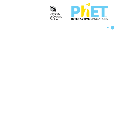
Search
the
PhET
Website