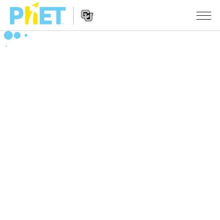
PhET
웹
사
웹
시뮬레이션
이
사
트
이
모든 심(Sims)
STUDIO
검
트
색
탐
About Studio
수업
물리학
색
Customizable Sims
수학 및 통계학
활동 검색
연구
Start a Free Trial
화학
당신의 활동을 공유하세요.
시도/주도권
Purchase a License
지구 및 우주
활동 기여 지침
포용적 디자인
로그인/등록
생물학
가상 워크숍
PhET 글로벌
로그인/등록
번역된 시뮬레이션
Professional Learning with PhET
Data Fluency