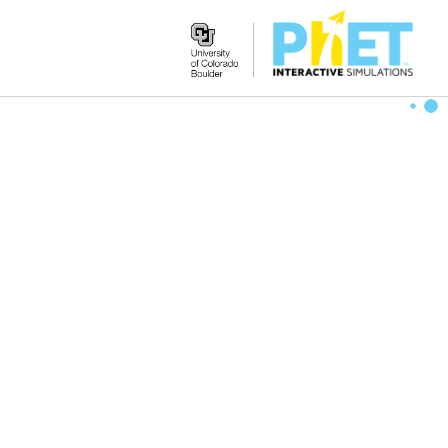
Search
the
PhET
Website