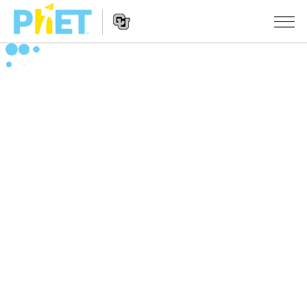
PhET
웹
사
웹
시뮬레이션
이
사
트
이
모든 심(Sims)
STUDIO
검
트
색
탐
About Studio
수업
물리학
색
Customizable Sims
수학 및 통계학
활동 검색
연구
Start a Free Trial
화학
당신의 활동을 공유하세요.
시도/주도권
Purchase a License
지구 및 우주
활동 기여 지침
포용적 디자인
로그인/등록
생물학
가상 워크숍
PhET 글로벌
로그인/등록
번역된 시뮬레이션
Professional Learning with PhET
Data Fluency