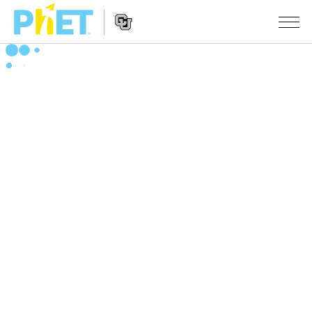
搜
索
PhET
Website
仿真程序
网
Navigation
站
All Sims
STUDIO
物理
About Studio
TEACHING
Customizable Sims
数学
浏览
搜索
Start a Free Trial
化学
分享你的活动
INITIATIVES
Purchase a License
地球科学
Activity Contribution Guidelines
Inclusive Design
登录/注册
生物
Virtual Workshops
PhET Global
登录/注册
Professional Learning with PhET
翻译仿真程序
Data Fluency