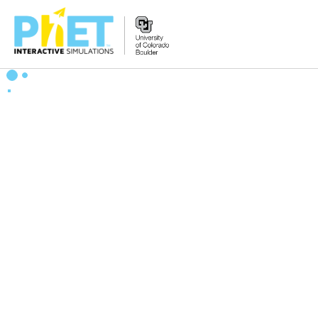
PhET
웹
사
이
트
검
색