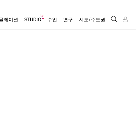
웹
뮬레이션
STUDIO
수업
연구
시도/주도권
사
이
트
About Studio
모든 심(Sims)
활동 검색
포용적 디자인
인
인
탐
Customizable Sims
당신의 활동을 공유하세요.
PhET 글로벌
색
물리학
Start a Free Trial
활동 기여 지침
Data Fluency
수학 및 통계학
Purchase a License
STEM Ed의 DEIB
가상 워크숍
화학
SceneryStack OSE
Professional Learning with PhET
지구 및 우주
Impact Report
Teaching with PhET
생물학
번역된 시뮬레이션
Customizable Sims