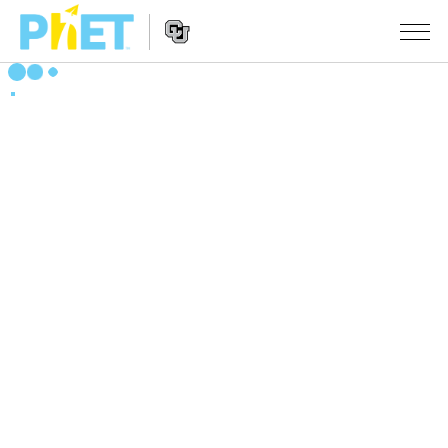
搜
尋
PhET
Website
教學
網
Navigation
站
所有模擬教材
STUDIO
About Studio
活動
物理
Customizable Sims
數學
瀏覽活動
研究
Start a Free Trial
化學
分享您的活動
倡議計劃
Purchase a License
地球科學
Activity Contribution Guidelines
包容性輔助設計
登入 / 註冊
生物
Virtual Workshops
PhET 全球社群
登入 / 註冊
Professional Learning with PhET
翻譯教學主題
Data Fluency