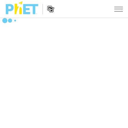
PhET
웹
사
웹
시뮬레이션
이
사
트
이
모든 심(Sims)
STUDIO
검
트
색
탐
About Studio
수업
물리학
색
Customizable Sims
수학 및 통계학
활동 검색
연구
Start a Free Trial
화학
당신의 활동을 공유하세요.
시도/주도권
Purchase a License
지구 및 우주
활동 기여 지침
포용적 디자인
로그인/등록
생물학
가상 워크숍
PhET 글로벌
로그인/등록
번역된 시뮬레이션
Professional Learning with PhET
Data Fluency