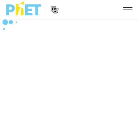
Search
the
PhET
Website
Website
シミュレーション
Navigation
All Sims
STUDIO
物理
About Studio
TEACHING
Customizable Sims
数学
アクティビティ一覧
研究
Start a Free Trial
化学
Contribute an Activity
INITIATIVES
Purchase a License
地球科学
Activity Contribution Guidelines
Inclusive Design
ログイン / 登録
Virtual Workshops
生物
PhET Global
ログイン / 登録
Professional Learning with PhET
翻訳版シミュレーション
Data Fluency