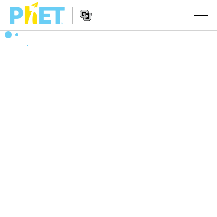
PhET
웹
사
웹
시뮬레이션
이
사
트
이
모든 심(Sims)
STUDIO
검
트
색
탐
About Studio
수업
물리학
색
Customizable Sims
수학 및 통계학
활동 검색
연구
Start a Free Trial
화학
당신의 활동을 공유하세요.
시도/주도권
Purchase a License
지구 및 우주
활동 기여 지침
포용적 디자인
로그인/등록
생물학
가상 워크숍
PhET 글로벌
로그인/등록
번역된 시뮬레이션
Professional Learning with PhET
Data Fluency