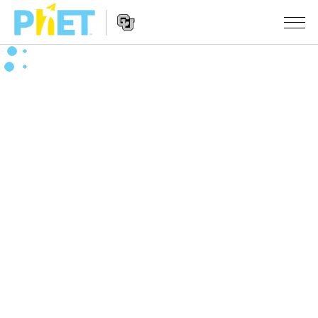
搜
索
PhET
Website
仿真程序
网
Navigation
站
All Sims
STUDIO
物理
About Studio
TEACHING
Customizable Sims
数学
浏览
搜索
Start a Free Trial
化学
分享你的活动
INITIATIVES
Purchase a License
地球科学
Activity Contribution Guidelines
Inclusive Design
登录/注册
生物
Virtual Workshops
PhET Global
登录/注册
Professional Learning with PhET
翻译仿真程序
Data Fluency